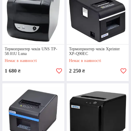
Термопринтер чеків UNS TP-
Термопринтер чеків Xprinter
58.01U Luna
XP-Q90EC
Термопринтер Xprinter XP-
Немає в наявності
Немає в наявності
N160II
1 680
2 250
₴
₴
Здатний друкувати на папері шириною
80 мм. Вирізняється високою
швидкістю друку. Має обрізувач чеків.
Прилад невеликого розміру, завдяки
чому легко поміститися у будь-якому
місці.
Детальнiше