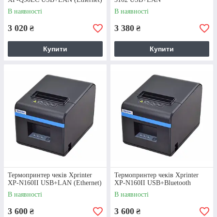
В наявності
В наявності
Найкращі позиції цього розділу
3 020
3 380
₴
₴
Купити
Купити
Термопринтер чеків Xprinter
Термопринтер чеків Xprinter
XP-N160II USB+LAN (Ethernet)
XP-N160II USB+Bluetooth
Термопринтер HS-58HU
В наявності
В наявності
Доступна за ціною модель, дуже
3 600
3 600
₴
₴
витривала та надійна. Відрізняється