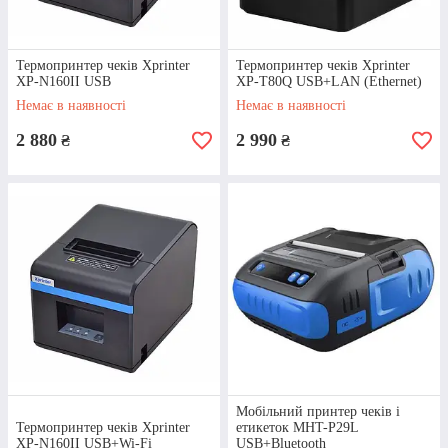
Термопринтер чеків Xprinter
Термопринтер чеків Xprinter
XP-N160II USB
XP-T80Q USB+LAN (Ethernet)
Немає в наявності
Немає в наявності
2 880
2 990
₴
₴
Термопринтер HS-Е81USL
Універсальний прилад з розширеними
можливостями. Може друкувати на
папері завширшки від 58 до 80 мм.
Має 3 порти для різних видів
Мобільний принтер чеків і
підключення до іншого обладнання:
Термопринтер чеків Xprinter
етикеток MHT-P29L
LAN, USB, COM.
XP-N160II USB+Wi-Fi
USB+Bluetooth