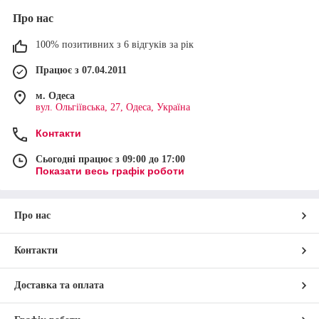
Про нас
100% позитивних з 6 відгуків за рік
Працює з 07.04.2011
Замовлення
м. Одеса
Додайте товари, що сподобалися в кошик. Також
вул. Ольгіївська, 27, Одеса, Україна
можна оформити замовлення за телефоном або
Контакти
електронною поштою.
Сьогодні працює з 09:00 до 17:00
Показати весь графік роботи
Про нас
Оплата
Здійсніть оплату одним із способів: післяплата,
Контакти
пром-оплата або оплата за банківськими
реквізитами.
Доставка та оплата