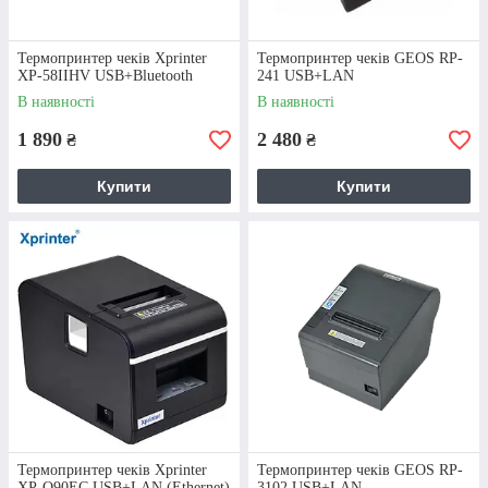
касових апаратів, завдяки чому ви можете
мінімізувати можливість поломки або збоїв у
роботі пристроїв.
Термопринтер чеків Xprinter
Термопринтер чеків GEOS RP-
XP-58IIHV USB+Bluetooth
241 USB+LAN
В наявності
В наявності
1 890
2 480
₴
₴
Великий вибiр
Купити
Купити
У нашому каталозі представлено понад 200
товарних позицій у 30 товарних групах. Кожен
покупець обов'язково знайде, наприклад,
оптимальний чековий принтер, який матиме всі
необхідні функції. Також у нас представлена
продукція різних цінових категорій, завдяки
чому можна підібрати обладнання згідно до
свого бюджету.
Термопринтер чеків Xprinter
Термопринтер чеків GEOS RP-
Контактна iнформацiя
XP-Q90EC USB+LAN (Ethernet)
3102 USB+LAN