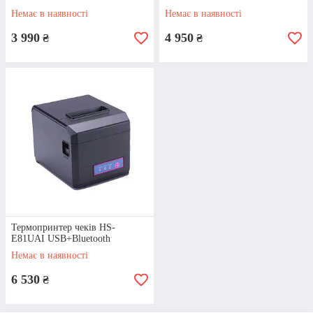
Немає в наявності
Немає в наявності
Детальнiше
3 990
4 950
₴
₴
Як замовити чековий принтер у
нашому інтернет-магазині?
Термопринтер чеків HS-
E81UAI USB+Bluetooth
Вибiр
Немає в наявності
Перегляньте нашу продукцію, виберіть
6 530
₴
оптимальне обладнання. Якщо виникнуть
питання — зателефонуйте нам для уточнення
інформації.