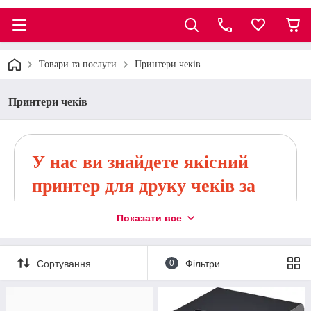
Товари та послуги
Принтери чеків
Принтери чеків
У нас ви знайдете якісний
принтер для друку чеків за
низькою ціною!
Показати все
В інтернет-магазині SIGMA представлено
понад 20 моделей чекових принтерів
Сортування
0
Фільтри
Приступити до вибору