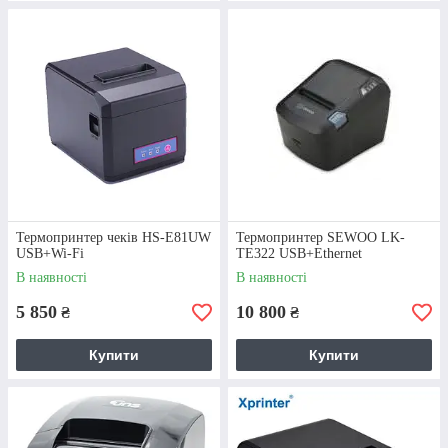
Термопринтер Xprinter XP-
Q90EC
Одна із популярних моделей принтерів
з автоматичним обрізувачем чеків, що
значно прискорює роботу продавця.
Можливий друк чеків завширшки 58
Термопринтер чеків HS-E81UW
Термопринтер SEWOO LK-
мiлiметрiв.
USB+Wi-Fi
TE322 USB+Ethernet
В наявності
В наявності
Детальнiше
5 850
10 800
₴
₴
Купити
Купити