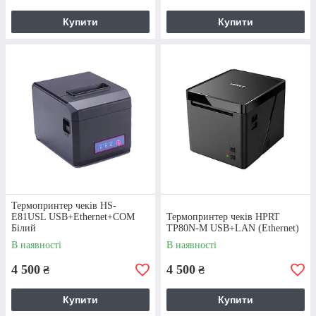
простотою заправки термопаперу.
Купити
Сумісний із командами EPSON, має
Купити
кілька кодових сторінок шрифтів.
Детальнiше
Термопринтер чеків HS-
E81USL USB+Ethernet+COM
Термопринтер чеків HPRT
Білий
TP80N-M USB+LAN (Ethernet)
В наявності
В наявності
4 500
4 500
₴
₴
Купити
Купити