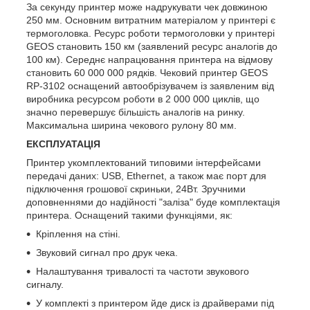
За секунду принтер може надрукувати чек довжиною
250 мм. Основним витратним матеріалом у принтері є
термоголовка. Ресурс роботи термоголовки у принтері
GEOS становить 150 км (заявлений ресурс аналогів до
100 км). Середнє напрацювання принтера на відмову
становить 60 000 000 рядків. Чековий принтер GEOS
RP-3102 оснащений автообрізувачем із заявленим від
виробника ресурсом роботи в 2 000 000 циклів, що
значно перевершує більшість аналогів на ринку.
Максимальна ширина чекового рулону 80 мм.
ЕКСПЛУАТАЦІЯ
Принтер укомплектований типовими інтерфейсами
передачі даних: USB, Ethernet, а також має порт для
підключення грошової скриньки, 24Вт. Зручними
доповненнями до надійності "заліза" буде комплектація
принтера. Оснащений такими функціями, як:
Кріплення на стіні.
Звуковий сигнал про друк чека.
Налаштування тривалості та частоти звукового
сигналу.
У комплекті з принтером йде диск із драйверами під