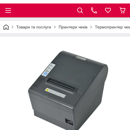
Товари та послуги
Принтери чеків
Термопринтер че