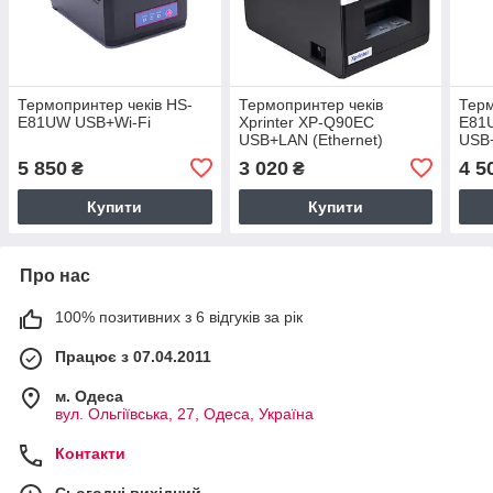
Термопринтер чеків HS-
Термопринтер чеків
Терм
E81UW USB+Wi-Fi
Xprinter XP-Q90EC
E81
USB+LAN (Ethernet)
USB
5 850
3 020
4 5
₴
₴
Купити
Купити
Про нас
100% позитивних з 6 відгуків за рік
Працює з 07.04.2011
м. Одеса
вул. Ольгіївська, 27, Одеса, Україна
Контакти
Сьогодні вихідний