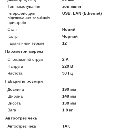
Тип намотування
зовнішня
Інтерфейс для
USB, LAN (Ethernet)
підключення зовнішніх
пристроїв
Стан
Новий
Колір
Чорний
Гарантійний термін
12
Параметри мережі
Споживаний струм
2 А
Напруга
220 В
Частота
50 Гц
Габаритні розміри
Довжина
190 мм
Ширина
148 мм
Висота
138 мм
Вага
1.8 кг
Автоотрез чека
Автоотрез чека
ТАК