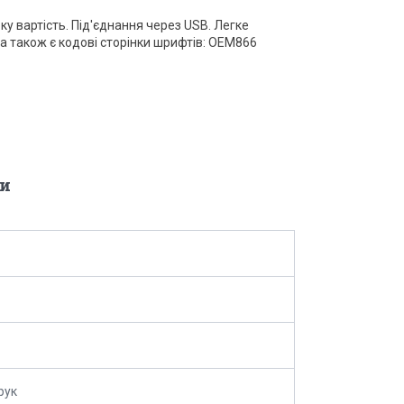
оку вартість. Під'єднання через USB. Легке
 також є кодові сторінки шрифтів: OEM866
и
рук