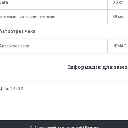
Вага
0.5 кг
Максимальна ширина стрічки
58 мм
Автоотрез чека
Автоотрез чека
НЕМАЄ
Інформація для зам
Ціна:
1 490 ₴
Сайт створений на маркетплейсі
Prom.ua