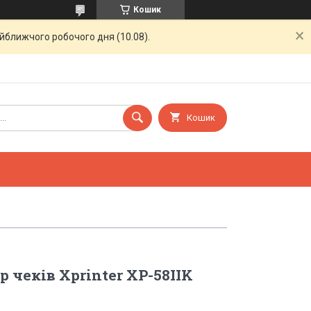
Кошик
айближчого робочого дня (10.08).
Кошик
 чеків Xprinter XP-58IIK