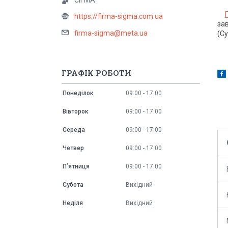
СІГМА
https://firma-sigma.com.ua
за
firma-sigma@meta.ua
(Cy
ГРАФІК РОБОТИ
Понеділок
09:00
17:00
Вівторок
09:00
17:00
Середа
09:00
17:00
Четвер
09:00
17:00
Пʼятниця
09:00
17:00
Субота
Вихідний
Неділя
Вихідний