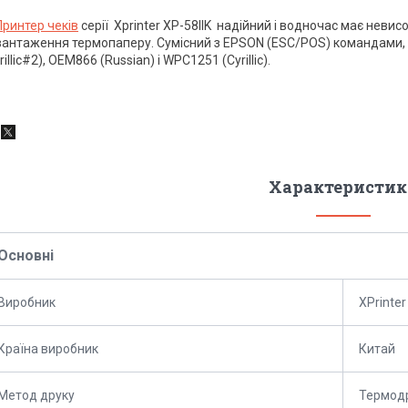
Принтер чеків
серії Xprinter XP-58IIK надійний і водночас має невис
вантаження термопаперу. Сумісний з EPSON (ESC/POS) командами, а
rillic#2), OEM866 (Russian) і WPC1251 (
Cyrillic
).
Характеристик
Основні
Виробник
XPrinter
Країна виробник
Китай
Метод друку
Термод