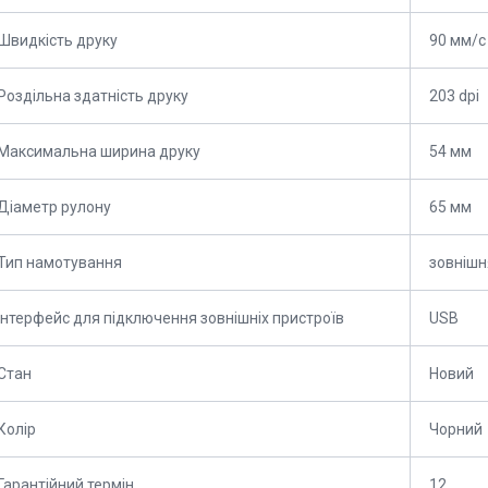
Швидкість друку
90 мм/с
Роздільна здатність друку
203 dpi
Максимальна ширина друку
54 мм
Діаметр рулону
65 мм
Тип намотування
зовнішн
Інтерфейс для підключення зовнішніх пристроїв
USB
Стан
Новий
Колір
Чорний
Гарантійний термін
12