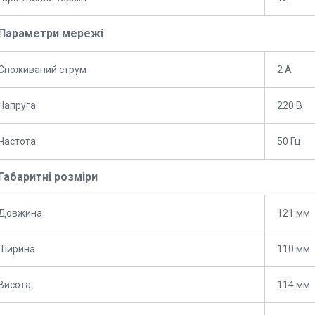
Параметри мережі
Споживаний струм
2 А
Напруга
220 В
Частота
50 Гц
Габаритні розміри
Довжина
121 мм
Ширина
110 мм
Висота
114 мм