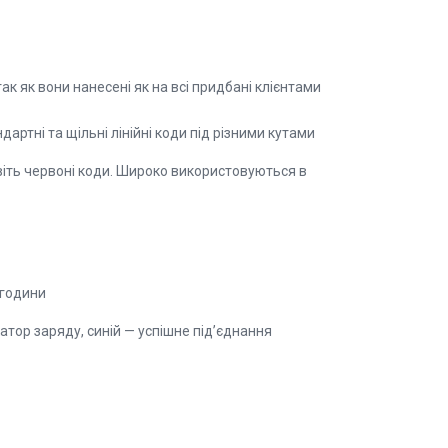
к як вони нанесені як на всі придбані клієнтами
артні та щільні лінійні коди під різними кутами
навіть червоні коди. Широко використовуються в
 години
атор заряду, синій — успішне під’єднання