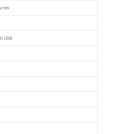
н/сек
th, USB