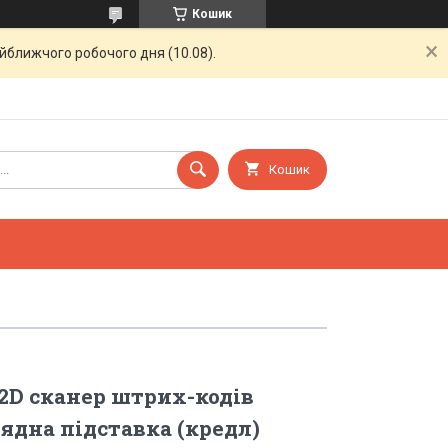
Кошик
айближчого робочого дня (10.08).
Кошик
2D сканер штрих-кодів
рядна підставка (кредл)