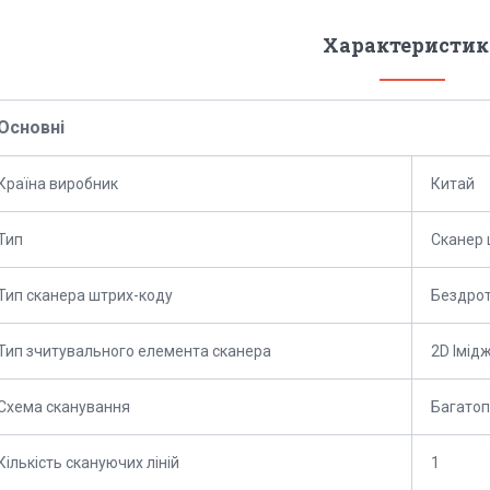
Характеристик
Основні
Країна виробник
Китай
Тип
Сканер 
Тип сканера штрих-коду
Бездро
Тип зчитувального елемента сканера
2D Імід
Схема сканування
Багато
Кількість скануючих ліній
1