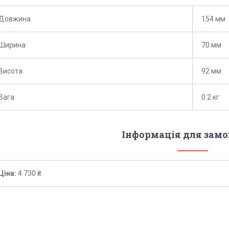
Довжина
154 мм
Ширина
70 мм
Висота
92 мм
Вага
0.2 кг
Інформація для зам
Ціна:
4 730 ₴