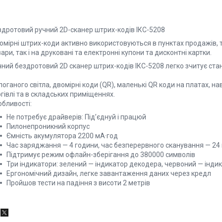
здротовий ручний 2D-сканер штрих-кодів ІКС-5208
мірні штрих-коди активно використовуються в пунктах продажів, та
ари, так і на друковані та електронні купони та дисконтні картки.
ний бездротовий 2D сканер штрих-кодів ІКС-5208 легко зчитує станд
поганого світла, двомірні коди (QR), маленькі QR коди на платах, 
гівлі та в складських приміщеннях.
обливості:
Не потребує драйверів: Під’єднуй і працюй
Пилонепроникний корпус
Ємність акумулятора 2200 мА·год
Час заряджання — 4 години, час безперервного сканування — 24
Підтримує режим офлайн-зберігання до 380000 символів
Три індикатори: зелений — індикатор декодера, червоний — індик
Ергономічний дизайн, легке завантаження даних через кредл
Пройшов тести на падіння з висоти 2 метрів