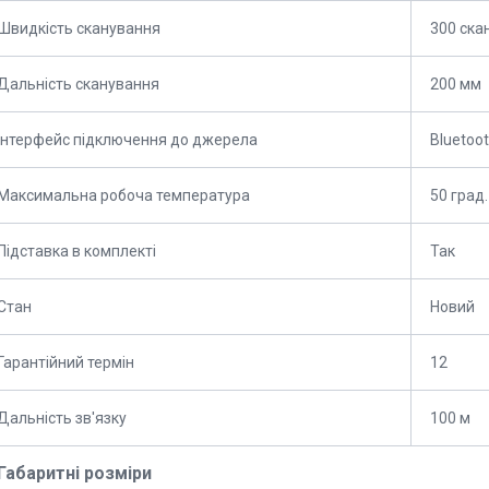
Швидкість сканування
300 ска
Дальність сканування
200 мм
Інтерфейс підключення до джерела
Bluetoo
Максимальна робоча температура
50 град.
Підставка в комплекті
Так
Стан
Новий
Гарантійний термін
12
Дальність зв'язку
100 м
Габаритні розміри