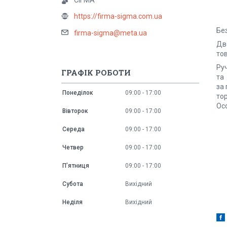
СІГМА
https://firma-sigma.com.ua
Бе
firma-sigma@meta.ua
Дво
тов
Руч
ГРАФІК РОБОТИ
та
за 
Понеділок
09:00
17:00
тор
Ос
Вівторок
09:00
17:00
Середа
09:00
17:00
Четвер
09:00
17:00
Пʼятниця
09:00
17:00
Субота
Вихідний
Неділя
Вихідний