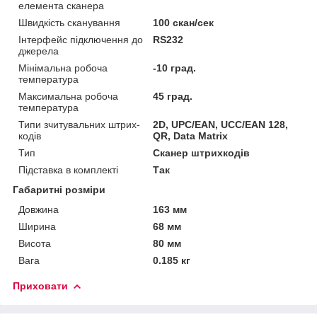
елемента сканера
Швидкість сканування
100 скан/сек
Інтерфейс підключення до
RS232
джерела
Мінімальна робоча
-10 град.
температура
Максимальна робоча
45 град.
температура
Типи зчитувальних штрих-
2D, UPC/EAN, UCC/EAN 128,
кодів
QR, Data Matrix
Тип
Сканер штрихкодів
Підставка в комплекті
Так
Габаритні розміри
Довжина
163 мм
Ширина
68 мм
Висота
80 мм
Вага
0.185 кг
Приховати