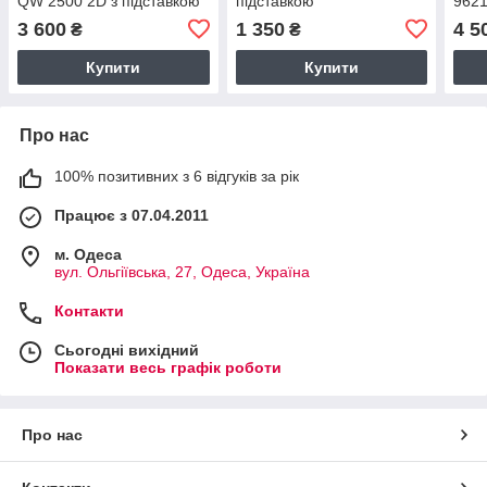
QW 2500 2D з підставкою
підставкою
9621
3 600
1 350
4 5
₴
₴
Купити
Купити
Про нас
100% позитивних з 6 відгуків за рік
Працює з 07.04.2011
м. Одеса
вул. Ольгіївська, 27, Одеса, Україна
Контакти
Сьогодні вихідний
Показати весь графік роботи
Про нас