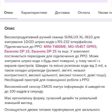
Опис
Характеристики
Доставка
Оплата
Умови п
Опис
Високопродуктивний ручний сканер SUNLUX XL-3610 для
зчитування 1D/2D штрих-кодів з RS-232 інтерфейсом.
Підключається до РРО:
MINI-T400ME
;
MG-V545T GPRS
;
Екселліо DP 15
;
Екселліо DP 25
та інші. У комплекті
постачається перехідник для підключення до РРО. Може
зчитувати штрих-коди з будь-якої поверхні, у тому числі і з
екранів пристроїв. Швидко та якісно розпізнає коди від 3 mil, а
також складні штрихкоди (розмиті, зім'яті, низької
контрастності, високої щільності, високої точності, довгі тощо).
Необхідний пристрій для повноцінної роботи з РРО
Високоякісний сенсор CMOS зчитує інформацію зі швидкістю
до 100 кадрів в секунду.
Має ергономічну форму, сучасний дизайн та унікальний
зовнішній вигляд.
Оснащується двома типами підсвічування для загального