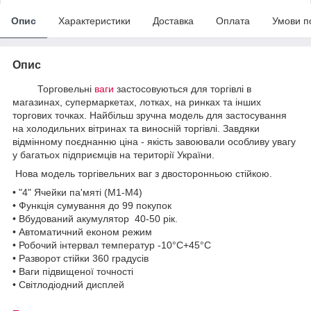
Опис
Характеристики
Доставка
Оплата
Умови п
Опис
Торговельні
ваги
застосовуються для торгівлі в
магазинах, супермаркетах, лотках, на ринках та інших
торгових точках. Найбільш зручна модель для застосування
на холодильних вітринах та виносній торгівлі. Завдяки
відмінному поєднанню ціна - якість завоювали особливу увагу
у багатьох підприємців на території України.
Нова модель торгівельних ваг з двосторонньою стійкою.
• "4" Ячейки па'мяті (М1-М4)
• Функція сумування до 99 покупок
• Вбудований акумулятор 40-50 рік.
• Автоматичний економ режим
• Робочий інтервал температур -10°C+45°C
• Разворот стійки 360 градусів
• Ваги підвищеної точності
• Світлодіодний дисплей