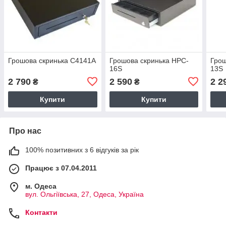
Грошова скринька С4141А
Грошова скринька HPC-
Гро
16S
13S
2 790
2 590
2 2
₴
₴
Купити
Купити
Про нас
100% позитивних з 6 відгуків за рік
Працює з 07.04.2011
м. Одеса
вул. Ольгіївська, 27, Одеса, Україна
Контакти