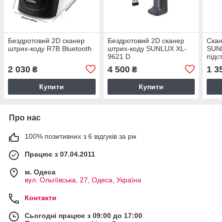
Бездротовий 2D сканер
Бездротовий 2D сканер
Скан
штрих-коду R7B Bluetooth
штрих-коду SUNLUX XL-
SUN
9621 D
підс
2 030
4 500
1 3
₴
₴
Купити
Купити
Про нас
100% позитивних з 6 відгуків за рік
Працює з 07.04.2011
м. Одеса
вул. Ольгіївська, 27, Одеса, Україна
Контакти
Сьогодні працює з 09:00 до 17:00