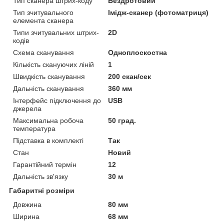
Тип сканера штрих-коду
Бездротовий
Тип зчитувального
Імідж-сканер (фотоматриця)
елемента сканера
Типи зчитувальних штрих-
2D
кодів
Схема сканування
Одноплоскостна
Кількість скануючих ліній
1
Швидкість сканування
200 скан/сек
Дальність сканування
360 мм
Інтерфейс підключення до
USB
джерела
Максимальна робоча
50 град.
температура
Підставка в комплекті
Так
Стан
Новий
Гарантійний термін
12
Дальність зв'язку
30 м
Габаритні розміри
Довжина
80 мм
Ширина
68 мм