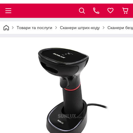
Товари та послуги
Сканери штрих-коду
Сканери без