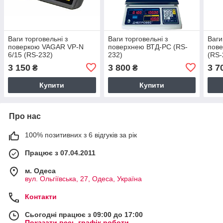
Ваги торговельні з
Ваги торговельні з
Ваги
поверкою VAGAR VP-N
поверхнею ВТД-РС (RS-
пов
6/15 (RS-232)
232)
(RS-
3 150
3 800
3 7
₴
₴
Купити
Купити
Про нас
100% позитивних з 6 відгуків за рік
Працює з 07.04.2011
м. Одеса
вул. Ольгіївська, 27, Одеса, Україна
Контакти
Сьогодні працює з 09:00 до 17:00
Показати весь графік роботи