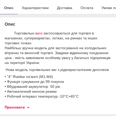
Опис
Характеристики
Доставка
Оплата
Умови п
Опис
Торговельні
ваги
застосовуються для торгівлі в
магазинах, супермаркетах, лотках, на ринках та інших
торгових точках.
Найбільш зручна модель для застосування на холодильних
вітринах та виносній торгівлі. Завдяки відмінному поєднанню
ціна - якість завоювали особливу увагу у багатьох підприємців
на території України.
Нова модель торгівельних ваг з рідкокристалічним дисплеєм
• "4" Ячейки па'мяті (М1-М4)
• Функція сумування до 99 покупок
• Вбудований акумулятор 50 рік.
• Автоматичний економ режим
• Робочий інтервал температур -10°C+45°C
Приховати